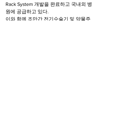
Rack System 개발을 완료하고 국내외 병
원에 공급하고 있다.
이와 함께 조만간 전기수술기 및 약물주
입펌프, 영양경장제 투입 전용펌프 등 다
양하고 고급화된 제품들이 계속 출시될 
예정이다.
또한 지난 10년 동안 피부 미용 관련 
Laser 제품의 수입 판매 경험을 바탕으
로 동양 환자 피부에 적합한 국산 제품 출
시를 위해 R&D 비중을 높이고 있으며, 지
난해 자체 개발 제품이 회사 매출의 과반
수를 넘고, 80% 이상을 수출하는 등 역량
을 과시하고 있다.
특히 글로벌 기업인 GE 헬스케어코리아 
한국 사장과 한국의료기기산업협회장을 
역임한 윤대영 회장의 경영철학과 선진 
경영 경험을 바탕으로 대화기기는 ▲투명
경영 ▲전문경영 ▲시스템 경영 ▲윤리경
영을 철저히 실천하고 있으며, 매달 봉사