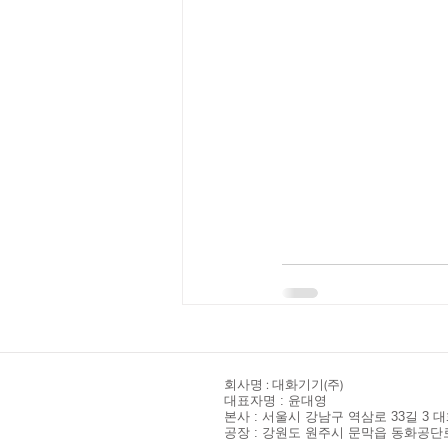
​회사명 : 대화기기(주)
대표자명 : 윤대영
본사 : 서울시 강남구 역삼로 33길 3 대화빌딩 I 
공장 : 강원도 원주시 문막읍 동화공단로 135 I T