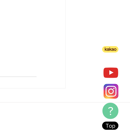
kakao
?
Top