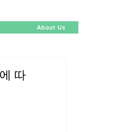
Language
t
About Us
과에 따