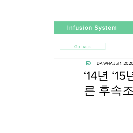
Infusion System
Go back
DAIWHA
Jul 1, 202
‘14년 
른 후속