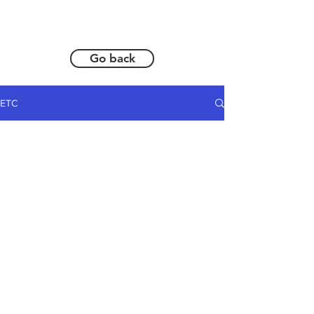
Go back
ETC