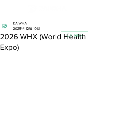
DAIWHA
2025년 12월 10일
2026 WHX (World Health
Go back
Expo)