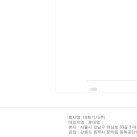
​회사명 : 대화기기(주)
대표자명 : 윤대영
본사 : 서울시 강남구 역삼로 33길 3 대화빌딩 I 
공장 : 강원도 원주시 문막읍 동화공단로 135 I T