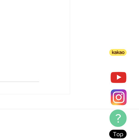
kakao
?
Top