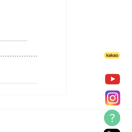
kakao
?