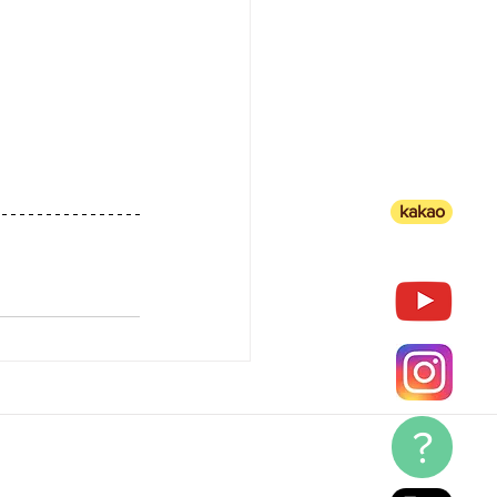
kakao
?