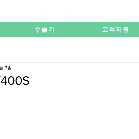
수술기
고객지원
2월 3일
/400S