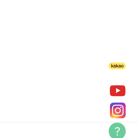
kakao
?